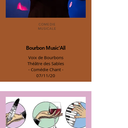
COMEDIE
MUSICALE
Bourbon Music'All
Voix de Bourbons
Théâtre des Sables
- Comédie Chant -
07/11/20