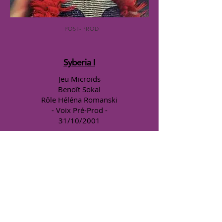
POST-PROD
Syberia I
Jeu Microïds
Benoît Sokal
Rôle Héléna Romanski
- Voix Pré-Prod -
31/10/2001