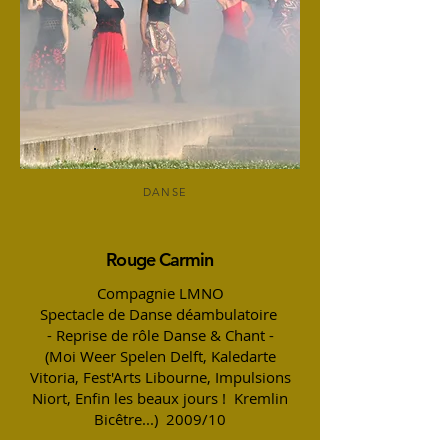
DANSE
Rouge Carmin
Compagnie LMNO
Spectacle de Danse déambulatoire
- Reprise de rôle Danse & Chant -
(Moi Weer Spelen Delft, Kaledarte
Vitoria, Fest'Arts Libourne, Impulsions
Niort, Enfin les beaux jours ! Kremlin
Bicêtre...)
2009/10